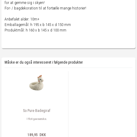
for at gemme sig i skyen!
For- / bagdekoration til at fortælle mange historier!
Anbefalet alder: 10m+
Emballagemål: h 195 x b 145 x d 150 mm
Produktmål: h 160 x b 145 x d 100 mm
Måske er du også interesseret i følgende produkter
So Pure Badegiraf
I flot gaveæske.
189,95 DKK