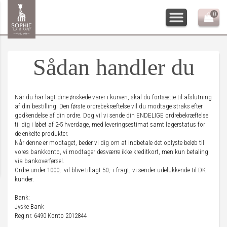
0
Sådan handler du
Når du har lagt dine ønskede varer i kurven, skal du fortsætte til afslutning
af din bestilling. Den første ordrebekræftelse vil du modtage straks efter
godkendelse af din ordre. Dog vil vi sende din ENDELIGE ordrebekræftelse
til dig i løbet af 2-5 hverdage, med leveringsestimat samt lagerstatus for
de enkelte produkter.
Når denne er modtaget, beder vi dig om at indbetale det oplyste beløb til
vores bankkonto, vi modtager desværre ikke kreditkort, men kun betaling
via bankoverførsel.
Ordre under 1000,- vil blive tillagt 50,- i fragt, vi sender udelukkende til DK
kunder.
Bank:
Jyske Bank
Reg.nr. 6490 Konto 2012844