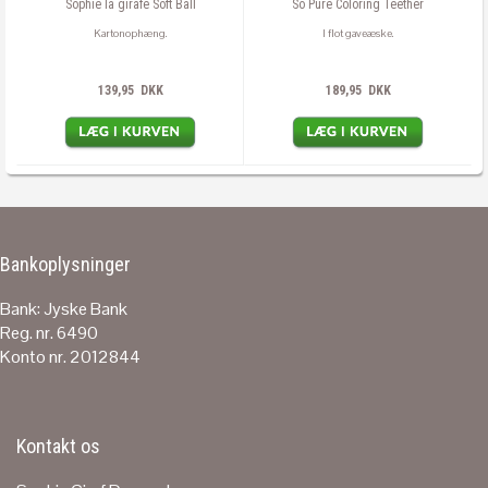
Sophie la girafe Soft Ball
So Pure Coloring Teether
Kartonophæng.
I flot gaveæske.
139,95 DKK
189,95 DKK
Bankoplysninger
Bank: Jyske Bank
Reg. nr. 6490
Konto nr. 2012844
Kontakt os