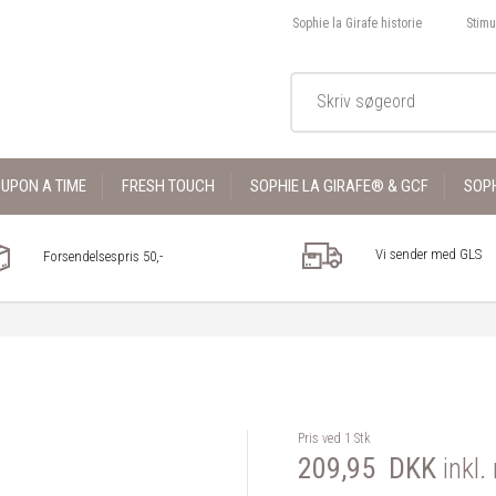
Sophie la Girafe historie
Stimu
UPON A TIME
FRESH TOUCH
SOPHIE LA GIRAFE® & GCF
SOPH
Vi sender med GLS
Forsendelsespris 50,-
Pris ved 1 Stk
209,95
DKK
inkl