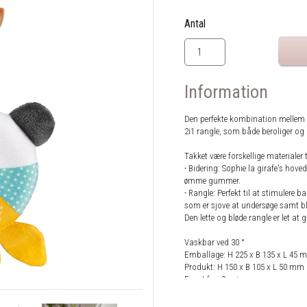
Antal
Information
Den perfekte kombination mellem 
2i1 rangle, som både beroliger og
Takket være forskellige materialer 
- Bidering: Sophie la girafe's hov
ømme gummer.
- Rangle: Perfekt til at stimulere
som er sjove at undersøge samt bl
Den lette og bløde rangle er let at 
Vaskbar ved 30 °
Emballage: H 225 x B 135 x L 45 
Produkt: H 150 x B 105 x L 50 mm
Egnet fra: 3 m+