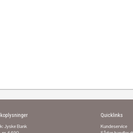
koplysninger
Quicklinks
k: Jyske Bank
Kundeservice
. nr. 6490
Sådan handler d