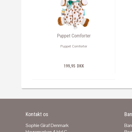
Puppet Comforter
Puppet Comforter
199,95 DKK
Kontakt os
Ban
Sophie Giraf Denmark
Ban
Havremarken 4 Hal C
Reg