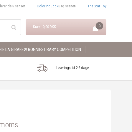
ColoringBook
The Star Toy
lerer de 5 sanser
Bag scenen
0
Kurv: 0,00 DKK
IE LA GIRAFE® BONNIEST BABY COMPETITION
Leveringstid 2-5 dage
. moms