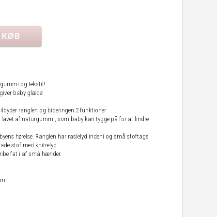
gummi og tekstil!
 giver baby glæde!
tilbyder ranglen og bideringen 2 funktioner:
ed lavet af naturgummi, som baby kan tygge på for at lindre
 babyens hørelse. Ranglen har raslelyd indeni og små stoftags
ade stof med knitrelyd.
gribe fat i af små hænder.
mm