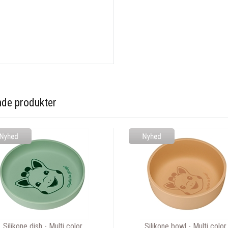
nde produkter
Silikone dish - Multi color
Silikone bowl - Multi color