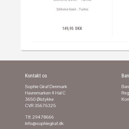
Silikone bowl - Turkis
149,95 DKK
Kontakt os
Ban
Sophie Giraf Denmark
Ban
Havremarken 4 Hal C
Reg
3650 Ølstykke
Kon
CVR 35676325
Tlf. 29478666
info@sophiegiraf.dk