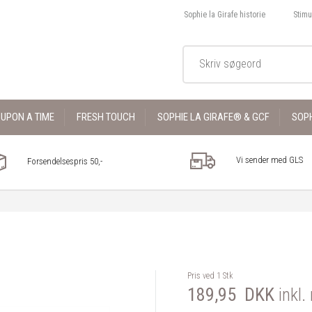
Sophie la Girafe historie
Stimu
UPON A TIME
FRESH TOUCH
SOPHIE LA GIRAFE® & GCF
SOPH
Vi sender med GLS
Forsendelsespris 50,-
Pris ved 1 Stk
189,95
DKK
inkl