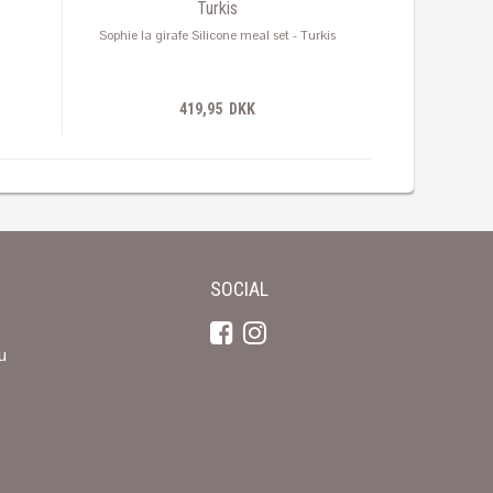
Turkis
Sophie la girafe Silicone meal set - Turkis
419,95 DKK
SOCIAL
u