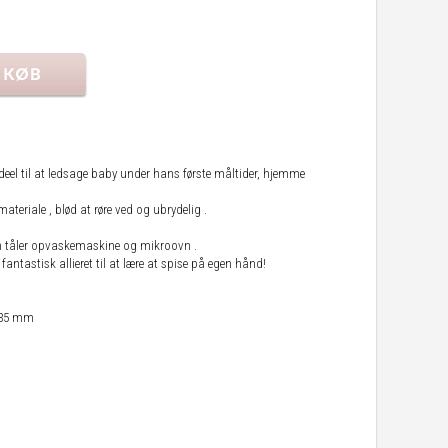
 ideel til at ledsage baby under hans første måltider, hjemme
ateriale , blød at røre ved og ubrydelig .
n tåler opvaskemaskine og mikroovn .
 fantastisk allieret til at lære at spise på egen hånd!
 35 mm