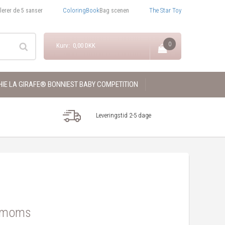
ColoringBook
The Star Toy
lerer de 5 sanser
Bag scenen
0
Kurv: 0,00 DKK
IE LA GIRAFE® BONNIEST BABY COMPETITION
Leveringstid 2-5 dage
. moms