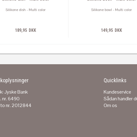
Silikone dish - Multi color
Silikone bowl - Multi color
189,95 DKK
149,95 DKK
koplysninger
Quicklinks
k: Jyske Bank
Kundeservice
. nr. 6490
Sådan handler d
to nr. 2012844
Om os