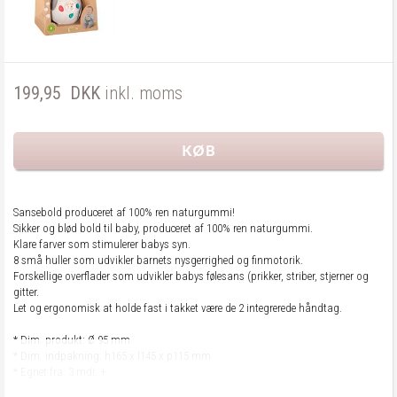
199,95
DKK
inkl. moms
Sansebold produceret af 100% ren naturgummi!
Sikker og blød bold til baby, produceret af 100% ren naturgummi.
Klare farver som stimulerer babys syn.
8 små huller som udvikler barnets nysgerrighed og finmotorik.
Forskellige overflader som udvikler babys følesans (prikker, striber, stjerner og
gitter.
Let og ergonomisk at holde fast i takket være de 2 integrerede håndtag.
* Dim. produkt: Ø 95 mm
* Dim. indpakning: h165 x l145 x p115 mm
* Egnet fra: 3 mdr. +