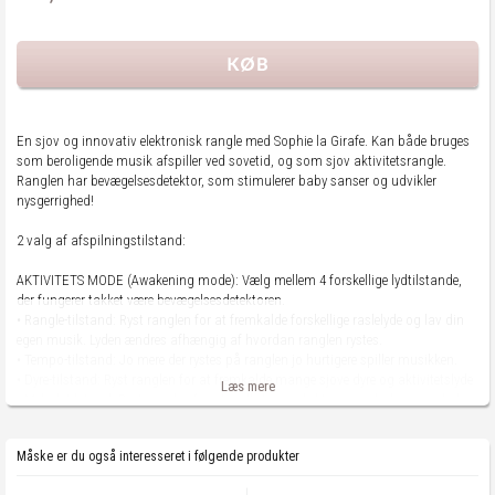
En sjov og innovativ elektronisk rangle med Sophie la Girafe. Kan både bruges
som beroligende musik afspiller ved sovetid, og som sjov aktivitetsrangle.
Ranglen har bevægelsesdetektor, som stimulerer baby sanser og udvikler
nysgerrighed!
2 valg af afspilningstilstand:
AKTIVITETS MODE (Awakening mode): Vælg mellem 4 forskellige lydtilstande,
der fungerer takket være bevægelsesdetektoren.
• Rangle-tilstand: Ryst ranglen for at fremkalde forskellige raslelyde og lav din
egen musik. Lyden ændres afhængig af hvordan ranglen rystes.
• Tempo-tilstand: Jo mere der rystes på ranglen jo hurtigere spiller musikken.
• Dyre-tilstand: Ryst ranglen for at fremkalde mange sjove dyre og aktivitetslyde
Læs mere
• Melodi-tilstand: Ryst ranglen for at spille hver enkel tone i melodien, og skab
din helt egen rytme.
Måske er du også interesseret i følgende produkter
MUSIK AFSPILLER (Music Box): 6 forskellige melodier og et behagelige lys i
toppen som nænsomt skifter farve, mens det beroliger babyen ved sovetid.