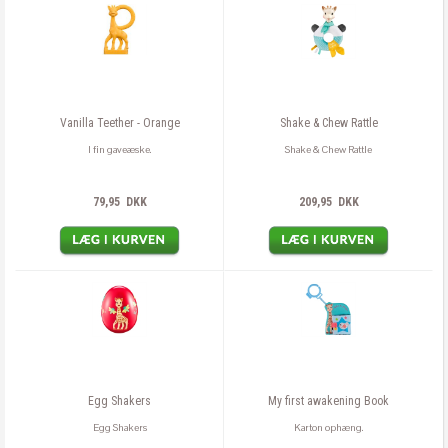
Slukker automatisk ned efter ca 7 minutter.
Batterier: 1 x AA inkluderet.
Emballage: H 260 x B 116 x P 75 mm
Produkt: H 164 x B 69 x P 69 mm
Egnet fra: 3 m+
Vanilla Teether - Orange
Shake & Chew Rattle
I fin gaveæske.
Shake & Chew Rattle
79,95 DKK
209,95 DKK
Egg Shakers
My first awakening Book
Egg Shakers
Karton ophæng.